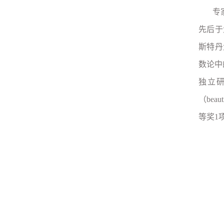
专
先后于
斯特丹
数论中
独立研
（be
等奖1