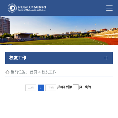
校友工作
当前位置：
首页
->
校友工作
共0页
到第
页
跳转
上页
1
下页