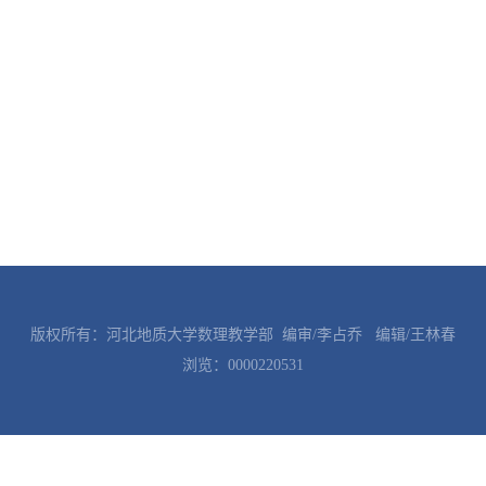
版权所有：河北地质大学数理教学部 编审/李占乔 编辑/王林春
浏览：
0000220531