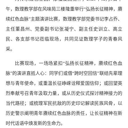
午，数理教学部在风味苑三楼隆重举行“弘扬长征精神，赓
续红色血脉”主题演讲比赛，数理教学部党委书记李占乔、
主任董昌州、党委副书记张凝宁、副主任史训立、高立
民、各支部书记莅临现场，共同见证数理学子的青春风
采。
比赛现场，一场场紧扣“弘扬长征精神，赓续红色血
脉”的演讲直抵人心：同学们或借“跨时空回信”联结先辈理
想与青年使命，或重温长征峥嵘诠释爱国信仰；或回望英
烈奉献号召青年汲取力量，或从历史仪式探讨精神接力的
当代路径；或梳理军民抗敌的历史印记解读民族风骨，以
历史警示阐明青年赓续红色血脉的责任，让长征精神在新
时代话语中焕发新的生命力。