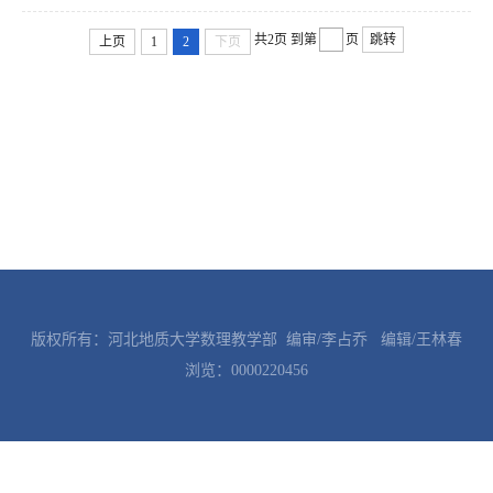
共2页
到第
页
跳转
上页
1
2
下页
版权所有：河北地质大学数理教学部 编审/李占乔 编辑/王林春
浏览：
0000220456